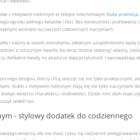
cia i świeżości.
ubków z motywem roślinnym w sklepie internetowym
Duka promocja
,
ego ogrodu pełnego kwiatów i liści. Bez konieczności podlewania 
 pięknymi wzorami na naszych codziennych naczyniach.
światła i natury w swoim mieszkaniu, idealnym uzupełnieniem będą 
omnieć o sztucznym świetle, bo teraz można stworzyć własny, zielo
czy delikatne kwiaty na abażurze dają przytulność i wprowadzają d
snego designu, którzy chcą otoczyć się nie tylko praktycznymi, al
ami. Kubki z motywem roślinnym stają się nie tylko naczyniami do 
dodaje wnętrzu charakteru i osobowości. Dzięki nim, dom staje się
uzuje wokół nas.
nym - stylowy dodatek do codziennego
swojego wnętrza, ale nie masz czasu na codzienne pielęgnowanie r