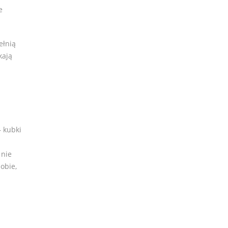
e
ełnią
kają
– kubki
 nie
obie,