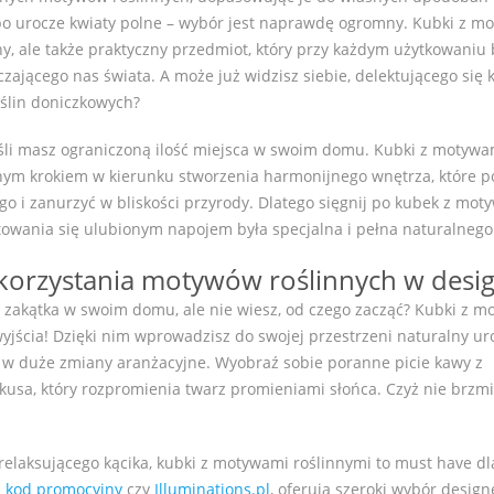
 po urocze kwiaty polne – wybór jest naprawdę ogromny. Kubki z 
ny, ale także praktyczny przedmiot, który przy każdym użytkowaniu
aczającego nas świata. A może już widzisz siebie, delektującego się 
oślin doniczkowych?
jeśli masz ograniczoną ilość miejsca w swoim domu. Kubki z motywa
nym krokiem w kierunku stworzenia harmonijnego wnętrza, które p
go i zanurzyć w bliskości przyrody. Dlatego sięgnij po kubek z mo
ktowania się ulubionym napojem była specjalna i pełna naturalnego
ykorzystania motywów roślinnych w desig
o zakątka w swoim domu, ale nie wiesz, od czego zacząć? Kubki z 
ścia! Dzięki nim wprowadzisz do swojej przestrzeni naturalny uro
 w duże zmiany aranżacyjne. Wyobraź sobie poranne picie kawy z
kusa, który rozpromienia twarz promieniami słońca. Czyż nie brzmi
, relaksującego kącika, kubki z motywami roślinnymi to must have dl
 kod promocyjny
czy
Illuminations.pl
, oferują szeroki wybór design