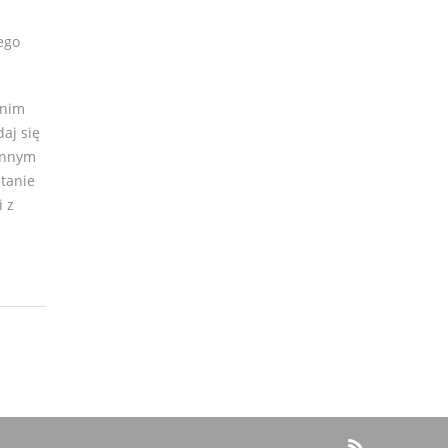
ego
 nim
aj się
linnym
stanie
i z