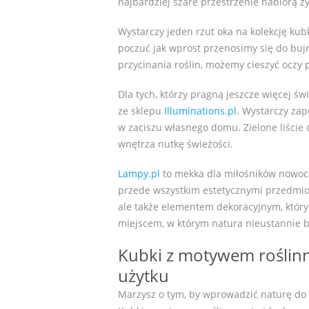
najbardziej szare przestrzenie nabiorą ży
Wystarczy jeden rzut oka na kolekcję k
poczuć jak wprost przenosimy się do bujn
przycinania roślin, możemy cieszyć oczy
Dla tych, którzy pragną jeszcze więcej 
ze sklepu
Illuminations.pl
. Wystarczy zap
w zaciszu własnego domu. Zielone liście 
wnętrza nutkę świeżości.
Lampy.pl
to mekka dla miłośników nowocze
przede wszystkim estetycznymi przedmiot
ale także elementem dekoracyjnym, który 
miejscem, w którym natura nieustannie b
Kubki z motywem roślin
użytku
Marzysz o tym, by wprowadzić naturę do 