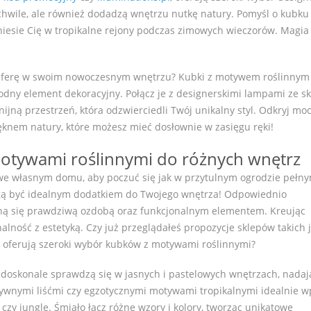
 chwile, ale również dodadzą wnętrzu nutkę natury. Pomyśl o kubku
iesie Cię w tropikalne rejony podczas zimowych wieczorów. Magia
sferę w swoim nowoczesnym wnętrzu? Kubki z motywem roślinnym
modny element dekoracyjny. Połącz je z designerskimi lampami ze s
ijną przestrzeń, która odzwierciedli Twój unikalny styl. Odkryj mo
ęknem natury, które możesz mieć dosłownie w zasięgu ręki!
otywami roślinnymi do różnych wnętrz
 we własnym domu, aby poczuć się jak w przytulnym ogrodzie pełn
gą być idealnym dodatkiem do Twojego wnętrza! Odpowiednio
ną się prawdziwą ozdobą oraz funkcjonalnym elementem. Kreując
alność z estetyką. Czy już przeglądałeś propozycje sklepów takich 
re oferują szeroki wybór kubków z motywami roślinnymi?
doskonale sprawdzą się w jasnych i pastelowych wnętrzach, nadaj
tensywnymi liśćmi czy egzotycznymi motywami tropikalnymi idealnie w
czy jungle. Śmiało łącz różne wzory i kolory, tworząc unikatowe