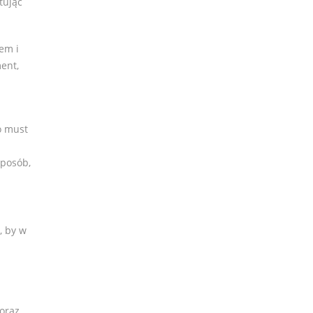
tując
jem i
ent,
o must
sposób,
, by w
oraz