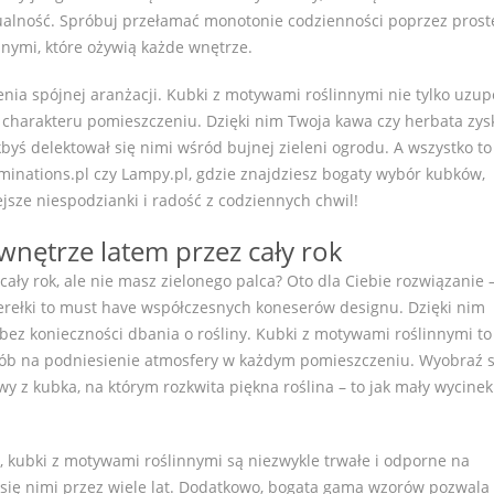
ualność. Spróbuj przełamać monotonie codzienności poprzez prost
nnymi, które ożywią każde wnętrze.
enia spójnej aranżacji. Kubki z motywami roślinnymi nie tylko uzup
ą charakteru pomieszczeniu. Dzięki nim Twoja kawa czy herbata zys
kbyś delektował się nimi wśród bujnej zieleni ogrodu. A wszystko to
uminations.pl czy Lampy.pl, gdzie znajdziesz bogaty wybór kubków,
sze niespodzianki i radość z codziennych chwil!
nętrze latem przez cały rok
ały rok, ale nie masz zielonego palca? Oto dla Ciebie rozwiązanie 
rełki to must have współczesnych koneserów designu. Dzięki nim
bez konieczności dbania o rośliny. Kubki z motywami roślinnymi to
osób na podniesienie atmosfery w każdym pomieszczeniu. Wyobraź s
wy z kubka, na którym rozkwita piękna roślina – to jak mały wycinek
kubki z motywami roślinnymi są niezwykle trwałe i odporne na
 się nimi przez wiele lat. Dodatkowo, bogata gama wzorów pozwala