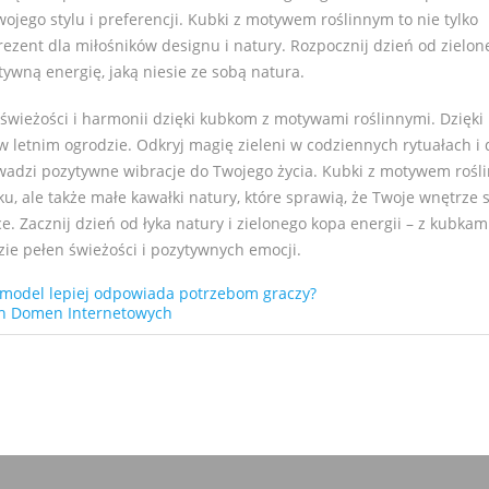
jego stylu i preferencji. Kubki z motywem roślinnym to nie tylko
rezent dla miłośników designu i natury. Rozpocznij dzień od zielon
ywną energię, jaką niesie ze sobą natura.
wieżości i harmonii dzięki kubkom z motywami roślinnymi. Dzięki
w letnim ogrodzie. Odkryj magię zieleni w codziennych rytuałach i d
wadzi pozytywne wibracje do Twojego życia. Kubki z motywem roś
u, ale także małe kawałki natury, które sprawią, że Twoje wnętrze 
ce. Zacznij dzień od łyka natury i zielonego kopa energii – z kubkam
e pełen świeżości i pozytywnych emocji.
y model lepiej odpowiada potrzebom graczy?
ch Domen Internetowych