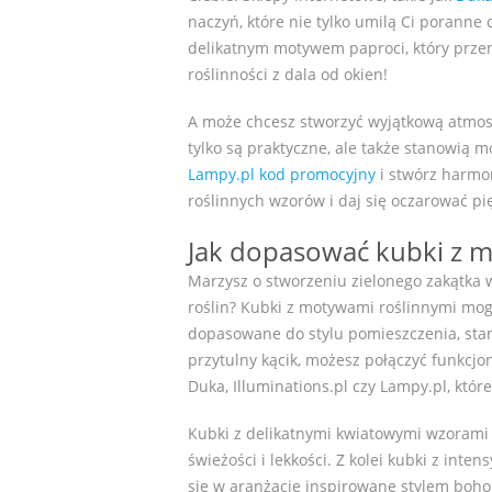
naczyń, które nie tylko umilą Ci poranne
delikatnym motywem paproci, który przen
roślinności z dala od okien!
A może chcesz stworzyć wyjątkową atmo
tylko są praktyczne, ale także stanowią 
Lampy.pl kod promocyjny
i stwórz harmon
roślinnych wzorów i daj się oczarować pi
Jak dopasować kubki z m
Marzysz o stworzeniu zielonego zakątka
roślin? Kubki z motywami roślinnymi mo
dopasowane do stylu pomieszczenia, sta
przytulny kącik, możesz połączyć funkcjon
Duka, Illuminations.pl czy Lampy.pl, któ
Kubki z delikatnymi kwiatowymi wzorami 
świeżości i lekkości. Z kolei kubki z in
się w aranżacje inspirowane stylem boho 