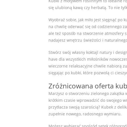
Kubki z motywem roślinnym to idealne roz
się ulubioną kawą czy herbatą. To nie tyl
Wyobraź sobie, jak miło jest sięgnąć po k
na chwilę oderwać się od codziennego za
ale też sposób na stworzenie atmosfery s
nadajesz wnętrzu świeżości i naturalneg
Stwórz swój własny koktajl natury i desi
have dla wszystkich miłośników nowoczes
wieczorne relaksacyjne chwile nabiorą z
sięgając po kubki, które pozwolą ci cies
Zróżnicowana oferta ku
Marzysz o stworzeniu zielonego zakątka
krótkim czasie wprowadzić do swojego wn
przytłacza swoją szarością? Kubek z deli
zupełnie nowego, radosnego wymiaru.
Możesz wybierać spośród setek różnoro