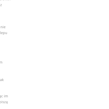
 z
 nie
klepu
c
ym
jak
ąc im
piszą