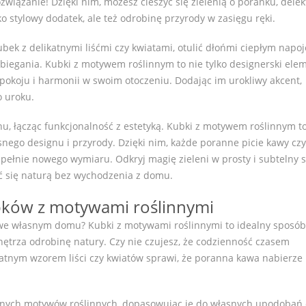
wiązanie! Dzięki nim, możesz cieszyć się zielenią o poranku, delek
ko stylowy dodatek, ale też odrobinę przyrody w zasięgu ręki.
ubek z delikatnymi liśćmi czy kwiatami, otulić dłońmi ciepłym napo
biegania. Kubki z motywem roślinnym to nie tylko designerski elem
pokoju i harmonii w swoim otoczeniu. Dodając im urokliwy akcent,
o uroku.
gnu, łącząc funkcjonalność z estetyką. Kubki z motywem roślinnym t
nego designu i przyrody. Dzięki nim, każde poranne picie kawy czy
upełnie nowego wymiaru. Odkryj magię zieleni w prosty i subtelny 
zyć się naturą bez wychodzenia z domu.
bków z motywami roślinnymi
 we własnym domu? Kubki z motywami roślinnymi to idealny sposób
ętrza odrobinę natury. Czy nie czujesz, że codzienność czasem
katnym wzorem liści czy kwiatów sprawi, że poranna kawa nabierze
dnych motywów roślinnych, dopasowując je do własnych upodobań 