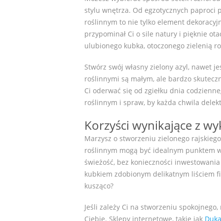
stylu wnętrza. Od egzotycznych paproci
roślinnym to nie tylko element dekoracyj
przypominał Ci o sile natury i pięknie ot
ulubionego kubka, otoczonego zielenią r
Stwórz swój własny zielony azyl, nawet 
roślinnymi są małym, ale bardzo skutecz
Ci oderwać się od zgiełku dnia codzienne
roślinnym i spraw, by każda chwila dele
Korzyści wynikające z w
Marzysz o stworzeniu zielonego rajskieg
roślinnym mogą być idealnym punktem wyj
świeżość, bez konieczności inwestowania
kubkiem zdobionym delikatnym liściem fi
kusząco?
Jeśli zależy Ci na stworzeniu spokojnego
Ciebie. Sklepy internetowe, takie jak
Duka