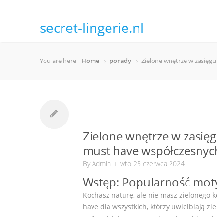
secret-lingerie.nl
You are here:
Home
porady
Zielone wnętrze w zasięg
Zielone wnętrze w zasię
must have współczesnyc
By
Admin
wto 25 czerwca 2024
Wstęp: Popularność mot
Kochasz naturę, ale nie masz zielonego k
have dla wszystkich, którzy uwielbiają zie