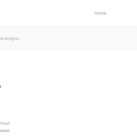
Home
ów designu
o
 must
nawet