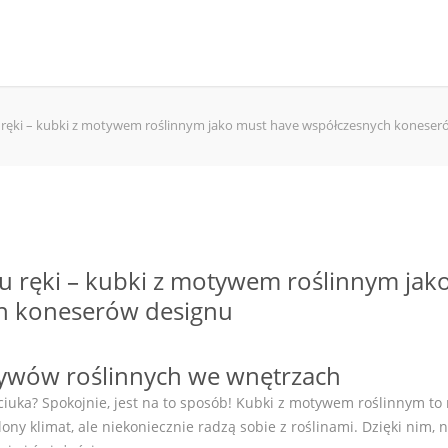
u ręki – kubki z motywem roślinnym jako must have współczesnych koneser
gu ręki – kubki z motywem roślinnym jak
h koneserów designu
ywów roślinnych we wnętrzach
ciuka? Spokojnie, jest na to sposób! Kubki z motywem roślinnym to
lony klimat, ale niekoniecznie radzą sobie z roślinami. Dzięki nim, 