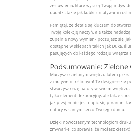
zestawienia, które wyrażą Twoją indywid
dodatki, takie jak kubki z motywami rośli
Pamiętaj, że detale są kluczem do stworz
Twoją kolekcję naczyń, ale także nadadz
zupełnie nowy wymiar - poczujesz się, ja
dostępne w sklepach takich jak Duka, Ill
pasujących do każdego rodzaju wnętrza.ej
Podsumowanie: Zielone w
Marzysz o zielonym wnętrzu latem przez c
z motywem roślinnym! Te designerskie pe
stworzysz oazę natury w swoim wnętrzu, 
tylko element dekoracyjny, ale także sp
jak przyjemnie jest napić się porannej ka
natury w samym sercu Twojego domu.
Dzięki nowoczesnym technologiom druku, 
zmywarkę, co sprawia, że możesz cieszyć