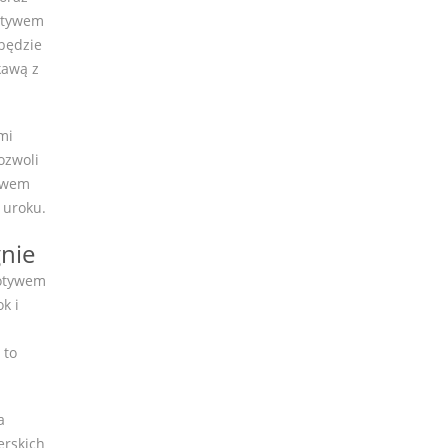
motywem
 będzie
kawą z
mi
ozwoli
tywem
 uroku.
nie
motywem
k i
 to
a
erskich