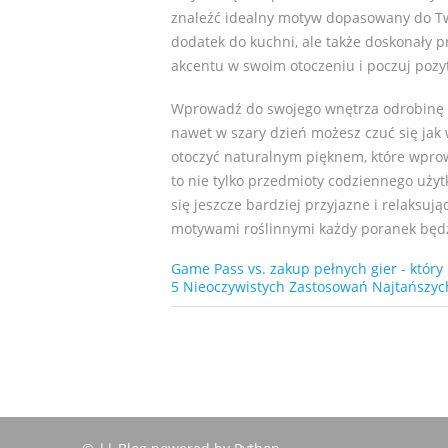
znaleźć idealny motyw dopasowany do Two
dodatek do kuchni, ale także doskonały p
akcentu w swoim otoczeniu i poczuj pozyt
Wprowadź do swojego wnętrza odrobinę ś
nawet w szary dzień możesz czuć się jak 
otoczyć naturalnym pięknem, które wpro
to nie tylko przedmioty codziennego użytk
się jeszcze bardziej przyjazne i relaksują
motywami roślinnymi każdy poranek będzi
Game Pass vs. zakup pełnych gier - któr
5 Nieoczywistych Zastosowań Najtańszy