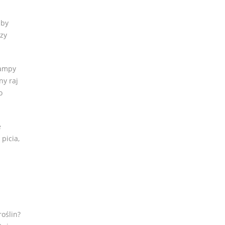
 by
czy
lampy
ny raj
o
e
picia,
oślin?