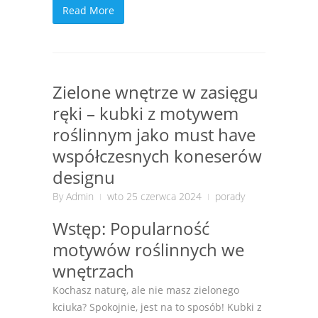
Read More
Zielone wnętrze w zasięgu
ręki – kubki z motywem
roślinnym jako must have
współczesnych koneserów
designu
By
Admin
wto 25 czerwca 2024
porady
Wstęp: Popularność
motywów roślinnych we
wnętrzach
Kochasz naturę, ale nie masz zielonego
kciuka? Spokojnie, jest na to sposób! Kubki z