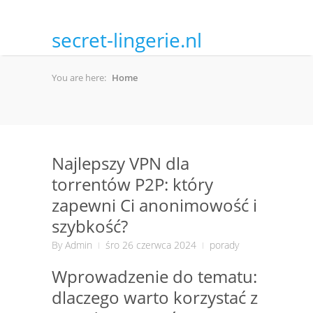
secret-lingerie.nl
You are here:
Home
Najlepszy VPN dla
torrentów P2P: który
zapewni Ci anonimowość i
szybkość?
By
Admin
śro 26 czerwca 2024
porady
Wprowadzenie do tematu:
dlaczego warto korzystać z