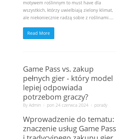
motywem roślinnym to must have dla
wszystkich, którzy uwielbiają zielony klimat,
ale niekoniecznie radzą sobie z roślinami....
Read More
Game Pass vs. zakup
pełnych gier - który model
lepiej odpowiada
potrzebom graczy?
By
Admin
pon 24 czerwca 2024
porady
Wprowadzenie do tematu:
znaczenie usług Game Pass
i tradycyjnego zakupu gier